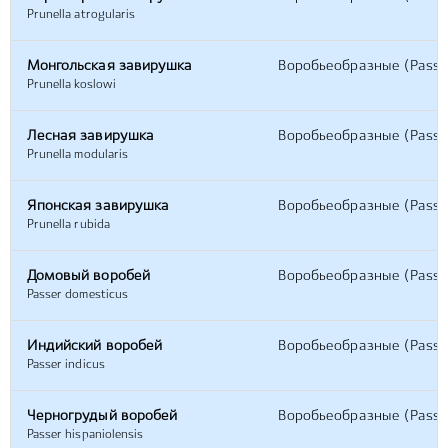
Prunella atrogularis
Монгольская завирушка
Воробьеобразные (Passe
Prunella koslowi
Лесная завирушка
Воробьеобразные (Passe
Prunella modularis
Японская завирушка
Воробьеобразные (Passe
Prunella rubida
Домовый воробей
Воробьеобразные (Passe
Passer domesticus
Индийский воробей
Воробьеобразные (Passe
Passer indicus
Черногрудый воробей
Воробьеобразные (Passe
Passer hispaniolensis