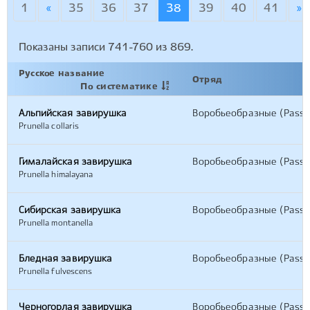
1
«
35
36
37
38
39
40
41
»
Показаны записи
741-760
из
869
.
Русское название
Отряд
По систематике
Альпийская завирушка
Воробьеобразные (Passe
Prunella collaris
Гималайская завирушка
Воробьеобразные (Passe
Prunella himalayana
Сибирская завирушка
Воробьеобразные (Passe
Prunella montanella
Бледная завирушка
Воробьеобразные (Passe
Prunella fulvescens
Черногорлая завирушка
Воробьеобразные (Passe