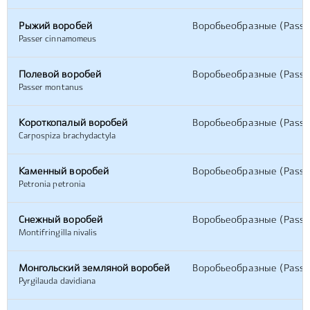
Рыжий воробей
Воробьеобразные (Passe
Passer cinnamomeus
Полевой воробей
Воробьеобразные (Passe
Passer montanus
Короткопалый воробей
Воробьеобразные (Passe
Carpospiza brachydactyla
Каменный воробей
Воробьеобразные (Passe
Petronia petronia
Снежный воробей
Воробьеобразные (Passe
Montifringilla nivalis
Монгольский земляной воробей
Воробьеобразные (Passe
Pyrgilauda davidiana