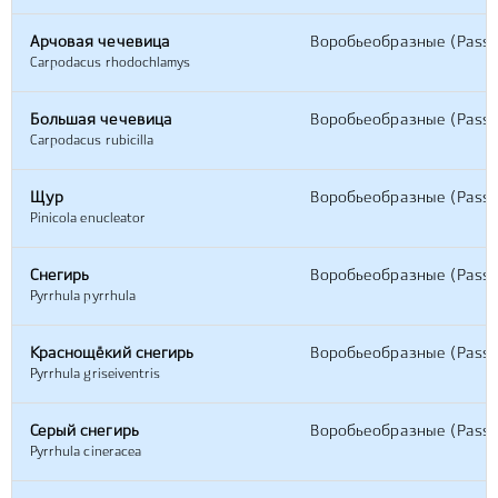
Арчовая чечевица
Воробьеобразные (Passe
Carpodacus rhodochlamys
Большая чечевица
Воробьеобразные (Passe
Carpodacus rubicilla
Щур
Воробьеобразные (Passe
Pinicola enucleator
Снегирь
Воробьеобразные (Passe
Pyrrhula pyrrhula
Краснощёкий снегирь
Воробьеобразные (Passe
Pyrrhula griseiventris
Серый снегирь
Воробьеобразные (Passe
Pyrrhula cineracea