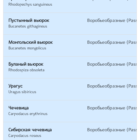
Rhodopechys sanguineus
Пустынный вьюрок
Воробьеобразные (Passe
Bucanetes githagineus
Монгольский вьюрок
Воробьеобразные (Passe
Bucanetes mongolicus
Буланый вьюрок
Воробьеобразные (Passe
Rhodospiza obsoleta
Урагус
Воробьеобразные (Passe
Uragus sibiricus
Чечевица
Воробьеобразные (Passe
Carpodacus erythrinus
Сибирская чечевица
Воробьеобразные (Passe
Carpodacus roseus