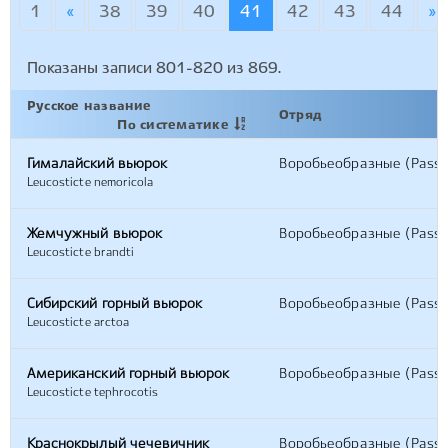
1
«
38
39
40
41
42
43
44
»
Показаны записи
801-820
из
869
.
Русское название
Отряд
По систематике
Гималайский вьюрок
Воробьеобразные (Passe
Leucosticte nemoricola
Жемчужный вьюрок
Воробьеобразные (Passe
Leucosticte brandti
Сибирский горный вьюрок
Воробьеобразные (Passe
Leucosticte arctoa
Американский горный вьюрок
Воробьеобразные (Passe
Leucosticte tephrocotis
Краснокрылый чечевичник
Воробьеобразные (Passe