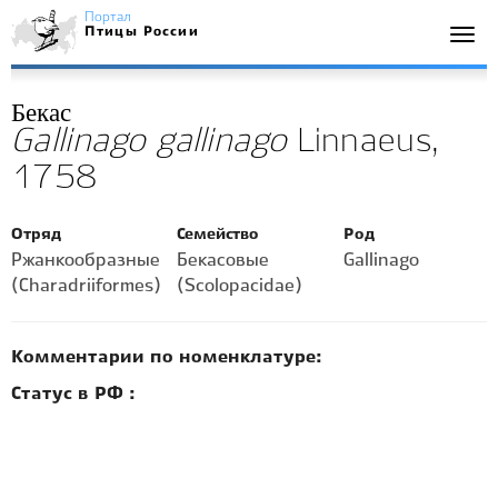
Портал
Птицы России
Togg
navi
Бекас
Gallinago gallinago
Linnaeus,
1758
Отряд
Семейство
Род
Ржанкообразные
Бекасовые
Gallinago
(Charadriiformes)
(Scolopacidae)
Комментарии по номенклатуре:
Статус в РФ :