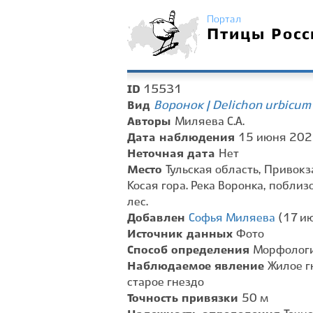
Портал
Птицы Росс
15531
ID
Воронок | Delichon urbicum
Вид
Авторы
Миляева С.А.
Дата наблюдения
15 июня 2025
Неточная дата
Нет
Место
Тульская область, Привок
Косая гора. Река Воронка, побли
лес.
Добавлен
Софья Миляева
(17 ию
Источник данных
Фото
Способ определения
Морфологи
Наблюдаемое явление
Жилое гн
старое гнездо
Точность привязки
50 м