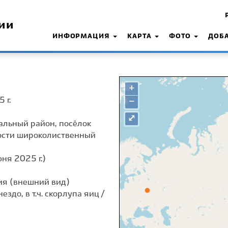
ии
ИНФОРМАЦИЯ
КАРТА
ФОТО
ДОБ
+
 г.
−
⤢
зальный район, посёлок
зости широколиственный
ня 2025 г.)
я (внешний вид)
ездо, в т.ч. скорлупа яиц /