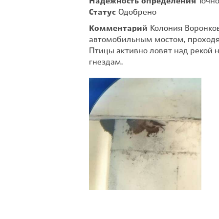
Надежность определения
Точн
Статус
Одобрено
Комментарий
Колония Воронков
автомобильным мостом, проходя
Птицы активно ловят над рекой 
гнездам.