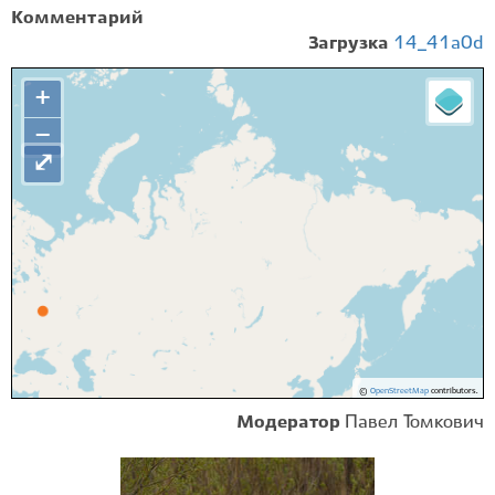
Комментарий
Загрузка
14_41a0d
+
−
⤢
©
OpenStreetMap
contributors.
Модератор
Павел Томкович