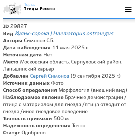
Портал
Птицы России
Togg
navi
29827
ID
Кулик-сорока | Haematopus ostralegus
Вид
Авторы
Симонов С.Б.
Дата наблюдения
11 мая 2025 г.
Неточная дата
Нет
Место
Московская область, Серпуховский район,
Ланьшинский карьер
Добавлен
Сергей Симонов
(9 сентября 2025 г.)
Источник данных
Фото
Способ определения
Морфология (внешний вид)
Наблюдаемое явление
Брачные демонстрации /
птица с материалом для гнезда / птица отводит от
гнезда / иное гнездовое поведение
Точность привязки
500 м
Надежность определения
Точно
Статус
Одобрено