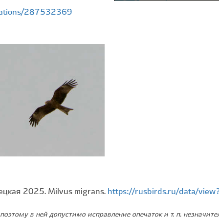
rvations/287532369
цкая 2025. Milvus migrans.
https://rusbirds.ru/data/vi
поэтому в ней допустимо исправление опечаток и т. п. незначит