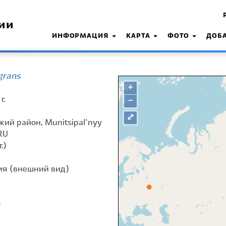
ии
ИНФОРМАЦИЯ
КАРТА
ФОТО
ДОБ
grans
+
г.
−
⤢
кий район, Munitsipal'nyy
RU
.)
я (внешний вид)
о