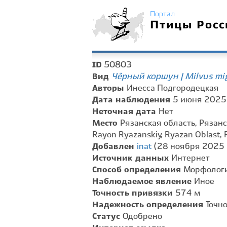
Портал
Птицы Росс
50803
ID
Чёрный коршун | Milvus mi
Вид
Авторы
Инесса Подгородецкая
Дата наблюдения
5 июня 2025 
Неточная дата
Нет
Место
Рязанская область, Рязанс
Rayon Ryazanskiy, Ryazan Oblast, 
Добавлен
inat
(28 ноября 2025 г
Источник данных
Интернет
Способ определения
Морфологи
Наблюдаемое явление
Иное
Точность привязки
574 м
Надежность определения
Точн
Статус
Одобрено